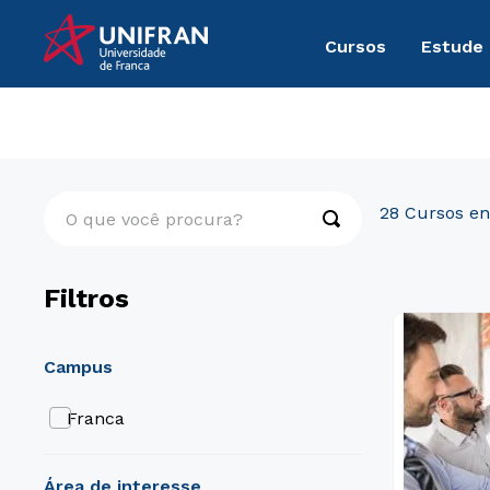
Cursos
Estude
Pós-Graduação
Comunicação
O que você procura?
28
Filtros
campus
Franca
área de interesse