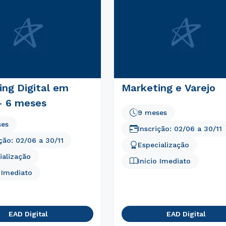
Estou de acordo com a
Política de Privacidade.
e
autorizo que meus dados sejam utilizados para o
envio de conteúdos da Unifran.
ing Digital em
Marketing e Varejo
- 6 meses
9 meses
ses
Inscrição:
02/06
a
30/11
ição:
02/06
a
30/11
Especialização
ialização
Início Imediato
o Imediato
EAD Digital
EAD Digital