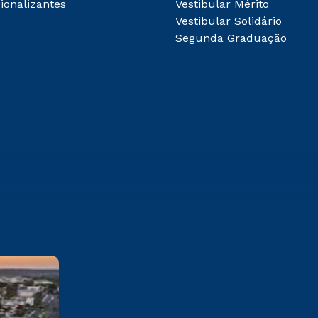
ionalizantes
Vestibular Mérito
Vestibular Solidário
Segunda Graduação
Franca
Av. Dr Armando Salles Oliveira,
201 Parque Universitário -
Franca - SP CEP: 14404-600