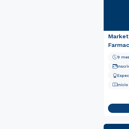
Market
Farmac
9 me
Inscr
Espec
Iníci