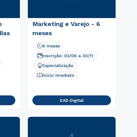
o
Marketing e Varejo - 6
ias
meses
6 meses
Inscrição:
02/06
a
30/11
Especialização
Início Imediato
EAD Digital