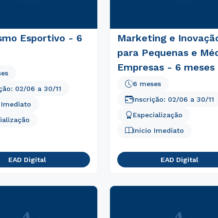
smo Esportivo - 6
Marketing e Inovaçã
para Pequenas e Méd
Empresas - 6 meses
ses
6 meses
ição:
02/06
a
30/11
Inscrição:
02/06
a
30/11
o Imediato
Especialização
ialização
Início Imediato
EAD Digital
EAD Digital