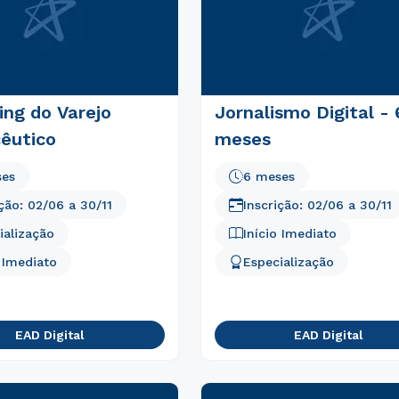
ing do Varejo
Jornalismo Digital - 
êutico
meses
ses
6 meses
ição:
02/06
a
30/11
Inscrição:
02/06
a
30/11
ialização
Início Imediato
o Imediato
Especialização
Rápido e fácil
WhatsApp
ou
EAD Digital
EAD Digital