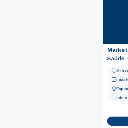
Market
Saúde 
6 me
Inscr
Espec
Iníci