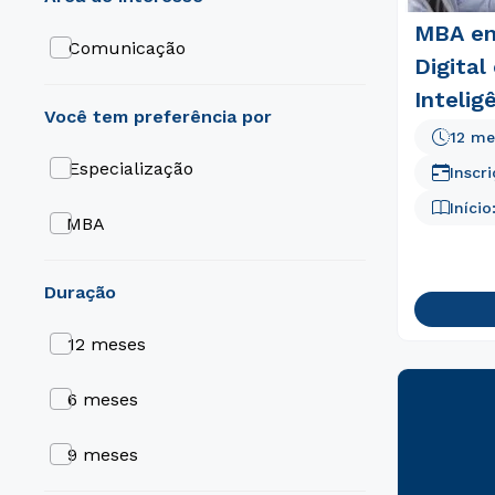
MBA em
Comunicação
Digital
Inteligê
12 me
Especialização
Inscr
Início
MBA
duração
12 meses
6 meses
9 meses