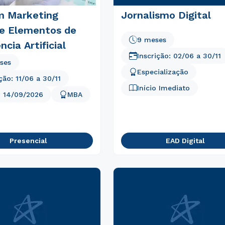
 Marketing
Jornalismo Digital
 e Elementos de
9 meses
ncia Artificial
Inscrição:
02/06
a
30/11
ses
Especialização
ição:
11/06
a
30/11
Início Imediato
:
14/09/2026
MBA
Presencial
EAD Digital