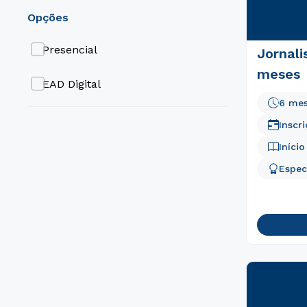
opções
Presencial
Jornali
meses
EAD Digital
6 me
Inscr
Iníci
Espec