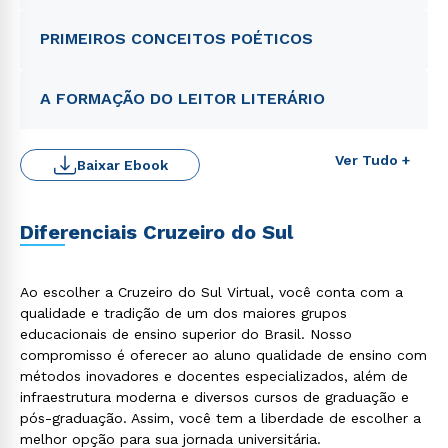
PRIMEIROS CONCEITOS POÉTICOS
A FORMAÇÃO DO LEITOR LITERÁRIO
Ver Tudo +
Baixar Ebook
Rápido e fácil
Diferenciais Cruzeiro do Sul
WhatsApp
ou
Ao escolher a Cruzeiro do Sul Virtual, você conta com a
qualidade e tradição de um dos maiores grupos
educacionais de ensino superior do Brasil. Nosso
compromisso é oferecer ao aluno qualidade de ensino com
métodos inovadores e docentes especializados, além de
infraestrutura moderna e diversos cursos de graduação e
pós-graduação. Assim, você tem a liberdade de escolher a
Estou de acordo com a
Política de Privacidade.
e
melhor opção para sua jornada universitária.
autorizo que meus dados sejam utilizados para o