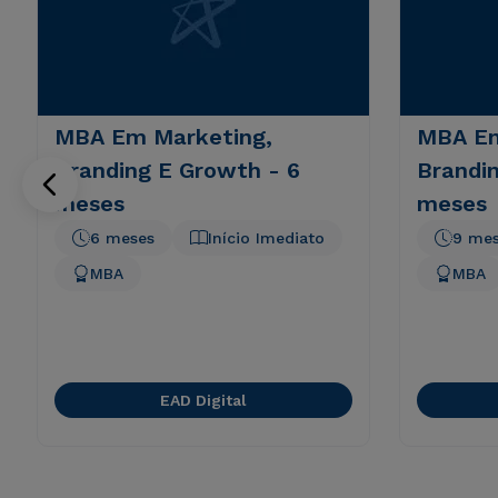
MBA Em Marketing,
MBA Em
Branding E Growth - 6
Brandi
meses
meses
6 meses
Início Imediato
9 me
MBA
MBA
EAD Digital