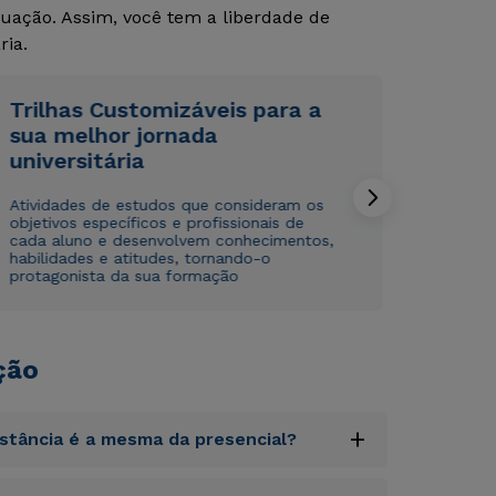
uação. Assim, você tem a liberdade de
ria.
Trilhas Customizáveis para a
sua melhor jornada
universitária
Rápido e fácil
Rápido e fácil
WhatsApp
WhatsApp
Atividades de estudos que consideram os
objetivos específicos e profissionais de
ou
ou
cada aluno e desenvolvem conhecimentos,
habilidades e atitudes, tornando-o
protagonista da sua formação
ção
Estou de acordo com a
Estou de acordo com a
Política de Privacidade.
Política de Privacidade.
e
e
autorizo que meus dados sejam utilizados para o
autorizo que meus dados sejam utilizados para o
+
envio de conteúdos da Cruzeiro do Sul.
envio de conteúdos da Cruzeiro do Sul.
istância é a mesma da presencial?
uptatem accusantium doloremque laudantium,