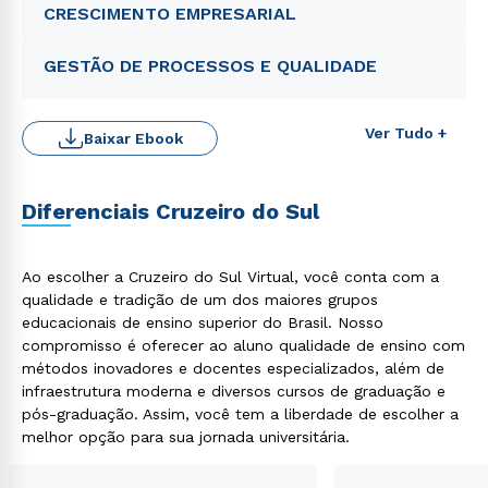
CRESCIMENTO EMPRESARIAL
GESTÃO DE PROCESSOS E QUALIDADE
Ver Tudo +
Baixar Ebook
Diferenciais Cruzeiro do Sul
Rápido e fácil
WhatsApp
ou
Ao escolher a Cruzeiro do Sul Virtual, você conta com a
qualidade e tradição de um dos maiores grupos
educacionais de ensino superior do Brasil. Nosso
compromisso é oferecer ao aluno qualidade de ensino com
métodos inovadores e docentes especializados, além de
infraestrutura moderna e diversos cursos de graduação e
pós-graduação. Assim, você tem a liberdade de escolher a
melhor opção para sua jornada universitária.
Estou de acordo com a
Política de Privacidade.
e
autorizo que meus dados sejam utilizados para o
envio de conteúdos da Cruzeiro do Sul.