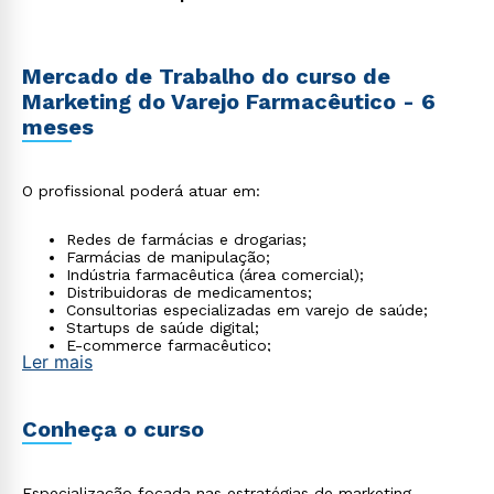
Mercado de Trabalho do curso de
Marketing do Varejo Farmacêutico - 6
meses
O profissional poderá atuar em:
Redes de farmácias e drogarias;
Farmácias de manipulação;
Indústria farmacêutica (área comercial);
Distribuidoras de medicamentos;
Consultorias especializadas em varejo de saúde;
Startups de saúde digital;
E-commerce farmacêutico;
Ler mais
É crescente também a demanda por profissionais
que conciliem marketing e conhecimento regulatório.
Conheça o curso
Especialização focada nas estratégias de marketing