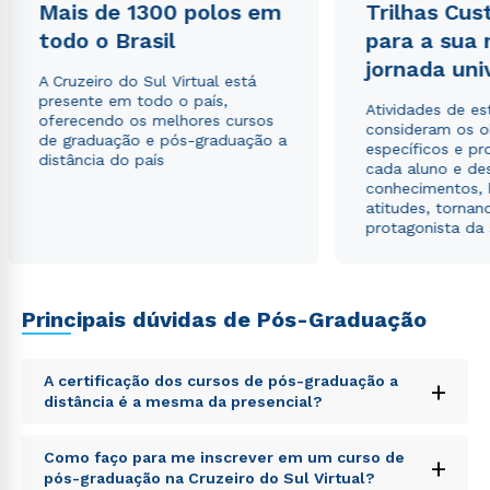
Mais de 1300 polos em
Trilhas Cus
todo o Brasil
para a sua
jornada uni
A Cruzeiro do Sul Virtual está
presente em todo o país,
Atividades de e
oferecendo os melhores cursos
consideram os o
de graduação e pós-graduação a
específicos e pro
distância do país
cada aluno e de
conhecimentos, 
atitudes, tornan
protagonista da
Principais dúvidas de Pós-Graduação
A certificação dos cursos de pós-graduação a
+
distância é a mesma da presencial?
Sed ut perspiciatis unde omnis iste natus error sit
Como faço para me inscrever em um curso de
+
voluptatem accusantium doloremque laudantium,
pós-graduação na Cruzeiro do Sul Virtual?