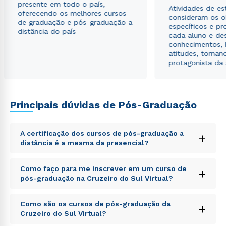
presente em todo o país,
Atividades de e
oferecendo os melhores cursos
consideram os o
de graduação e pós-graduação a
específicos e pro
distância do país
cada aluno e de
conhecimentos, 
atitudes, tornan
protagonista da
Principais dúvidas de Pós-Graduação
A certificação dos cursos de pós-graduação a
+
distância é a mesma da presencial?
Sed ut perspiciatis unde omnis iste natus error sit
Como faço para me inscrever em um curso de
+
voluptatem accusantium doloremque laudantium,
pós-graduação na Cruzeiro do Sul Virtual?
totam rem aperiam, eaque ipsa quae ab illo inventore
veritatis et quasi architecto beatae vitae dicta sunt
Sed ut perspiciatis unde omnis iste natus error sit
explicabo. Nemo enim ipsam voluptatem quia
Como são os cursos de pós-graduação da
+
voluptatem accusantium doloremque laudantium,
voluptas sit aspernatur aut odit aut fugit, sed quia
Cruzeiro do Sul Virtual?
totam rem aperiam, eaque ipsa quae ab illo inventore
consequuntur magni dolores eos qui ratione