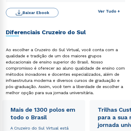
Ver Tudo +
Baixar Ebook
Diferenciais Cruzeiro do Sul
Rápido e fácil
WhatsApp
ou
Ao escolher a Cruzeiro do Sul Virtual, você conta com a
qualidade e tradição de um dos maiores grupos
educacionais de ensino superior do Brasil. Nosso
compromisso é oferecer ao aluno qualidade de ensino com
métodos inovadores e docentes especializados, além de
infraestrutura moderna e diversos cursos de graduação e
pós-graduação. Assim, você tem a liberdade de escolher a
Estou de acordo com a
Política de Privacidade.
e
melhor opção para sua jornada universitária.
autorizo que meus dados sejam utilizados para o
envio de conteúdos da Cruzeiro do Sul.
Mais de 1300 polos em
Trilhas Cus
todo o Brasil
para a sua
jornada uni
A Cruzeiro do Sul Virtual está