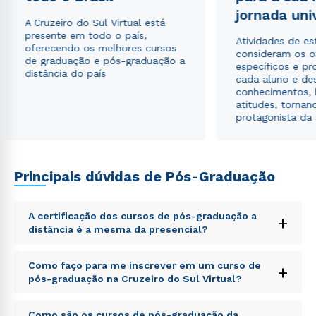
jornada uni
Estou de acordo com a
Política de Privacidade.
e
A Cruzeiro do Sul Virtual está
autorizo que meus dados sejam utilizados para o
presente em todo o país,
envio de conteúdos da Cruzeiro do Sul.
Atividades de e
oferecendo os melhores cursos
consideram os o
de graduação e pós-graduação a
específicos e pro
distância do país
cada aluno e de
conhecimentos, 
atitudes, tornan
protagonista da
Principais dúvidas de Pós-Graduação
A certificação dos cursos de pós-graduação a
+
distância é a mesma da presencial?
Sed ut perspiciatis unde omnis iste natus error sit
Como faço para me inscrever em um curso de
+
voluptatem accusantium doloremque laudantium,
pós-graduação na Cruzeiro do Sul Virtual?
totam rem aperiam, eaque ipsa quae ab illo inventore
veritatis et quasi architecto beatae vitae dicta sunt
Sed ut perspiciatis unde omnis iste natus error sit
explicabo. Nemo enim ipsam voluptatem quia
Como são os cursos de pós-graduação da