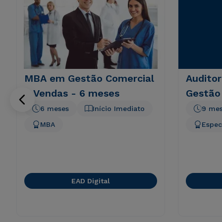
MBA em Gestão Comercial
Auditor
e Vendas - 6 meses
Gestão
6 meses
Início Imediato
9 me
MBA
Espec
EAD Digital