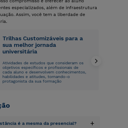
Nosso compromisso é oferecer ao aluno
tes especializados, além de infraestrutura
uação. Assim, você tem a liberdade de
ria.
Trilhas Customizáveis para a
sua melhor jornada
Rápido e fácil
Rápido e fácil
universitária
WhatsApp
WhatsApp
ou
ou
Atividades de estudos que consideram os
objetivos específicos e profissionais de
cada aluno e desenvolvem conhecimentos,
habilidades e atitudes, tornando-o
protagonista da sua formação
ção
Estou de acordo com a
Estou de acordo com a
Política de Privacidade.
Política de Privacidade.
e
e
autorizo que meus dados sejam utilizados para o
autorizo que meus dados sejam utilizados para o
envio de conteúdos da Cruzeiro do Sul.
envio de conteúdos da Cruzeiro do Sul.
+
istância é a mesma da presencial?