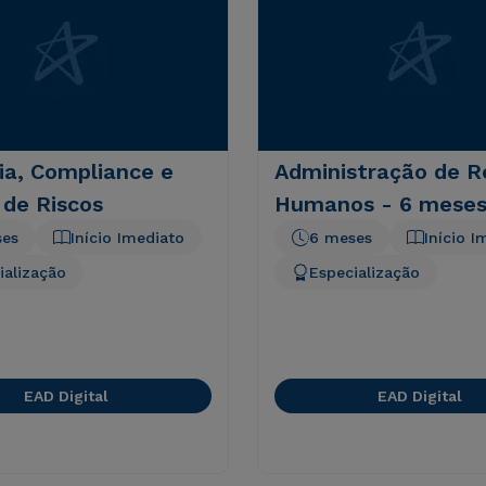
ia, Compliance e
Administração de R
 de Riscos
Humanos - 6 mese
ses
Início Imediato
6 meses
Início I
ialização
Especialização
EAD Digital
EAD Digital