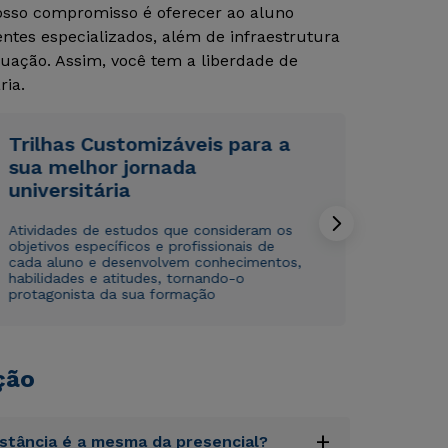
Nosso compromisso é oferecer ao aluno
tes especializados, além de infraestrutura
Rápido e fácil
Rápido e fácil
uação. Assim, você tem a liberdade de
WhatsApp
WhatsApp
ria.
ou
ou
Trilhas Customizáveis para a
sua melhor jornada
universitária
Atividades de estudos que consideram os
objetivos específicos e profissionais de
Estou de acordo com a
Estou de acordo com a
Política de Privacidade.
Política de Privacidade.
e
e
cada aluno e desenvolvem conhecimentos,
autorizo que meus dados sejam utilizados para o
autorizo que meus dados sejam utilizados para o
habilidades e atitudes, tornando-o
envio de conteúdos da Cruzeiro do Sul.
envio de conteúdos da Cruzeiro do Sul.
protagonista da sua formação
ção
+
istância é a mesma da presencial?