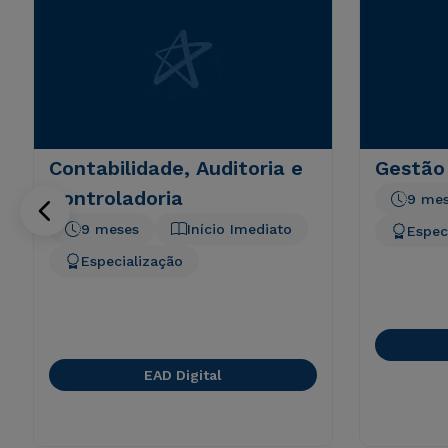
Contabilidade, Auditoria e
Gestão
Controladoria
9 me
9 meses
Início Imediato
Espec
Especialização
EAD Digital