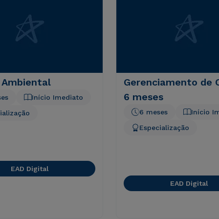
 Ambiental
Gerenciamento de C
6 meses
ses
Início Imediato
6 meses
Início I
ialização
Especialização
EAD Digital
EAD Digital