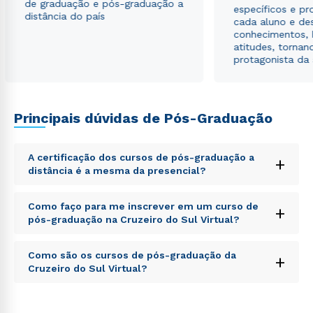
de graduação e pós-graduação a
específicos e pro
distância do país
cada aluno e de
conhecimentos, 
atitudes, tornan
protagonista da
Principais dúvidas de Pós-Graduação
A certificação dos cursos de pós-graduação a
+
distância é a mesma da presencial?
Sed ut perspiciatis unde omnis iste natus error sit
Como faço para me inscrever em um curso de
+
voluptatem accusantium doloremque laudantium,
pós-graduação na Cruzeiro do Sul Virtual?
totam rem aperiam, eaque ipsa quae ab illo inventore
veritatis et quasi architecto beatae vitae dicta sunt
Sed ut perspiciatis unde omnis iste natus error sit
explicabo. Nemo enim ipsam voluptatem quia
Como são os cursos de pós-graduação da
+
voluptatem accusantium doloremque laudantium,
voluptas sit aspernatur aut odit aut fugit, sed quia
Cruzeiro do Sul Virtual?
totam rem aperiam, eaque ipsa quae ab illo inventore
consequuntur magni dolores eos qui ratione
veritatis et quasi architecto beatae vitae dicta sunt
voluptatem sequi nesciunt.
Sed ut perspiciatis unde omnis iste natus error sit
explicabo. Nemo enim ipsam voluptatem quia
voluptatem accusantium doloremque laudantium,