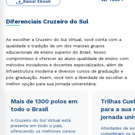
Baixar Ebook
Diferenciais Cruzeiro do Sul
Ao escolher a Cruzeiro do Sul Virtual, você conta com a
qualidade e tradição de um dos maiores grupos
Rápido e fácil
educacionais de ensino superior do Brasil. Nosso
WhatsApp
compromisso é oferecer ao aluno qualidade de ensino com
ou
métodos inovadores e docentes especializados, além de
infraestrutura moderna e diversos cursos de graduação e
pós-graduação. Assim, você tem a liberdade de escolher a
melhor opção para sua jornada universitária.
Mais de 1300 polos em
Trilhas Cus
todo o Brasil
para a sua
Estou de acordo com a
Política de Privacidade.
e
autorizo que meus dados sejam utilizados para o
jornada uni
A Cruzeiro do Sul Virtual está
envio de conteúdos da Cruzeiro do Sul.
presente em todo o país,
Atividades de e
oferecendo os melhores cursos
consideram os o