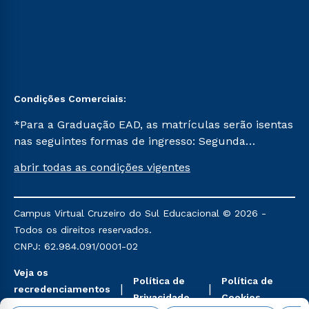
Condições Comerciais:
*Para a Graduação EAD, as matrículas serão isentas
nas seguintes formas de ingresso: Segunda
Graduação, Segunda Graduação 2.0 e Transferência.
abrir todas as condições vigentes
Já para as demais, a taxa de matrícula será de R$
49. *Para a Pós-graduação EAD, as ofertas
mencionadas são referentes aos cursos: Ensino
Campus Virtual Cruzeiro do Sul Educacional © 2026 -
Religioso, Geografia para a Docência e Metodologia
Todos os direitos reservados.
do Ensino de História: Questões Atuais.
CNPJ: 62.984.091/0001-02
Veja os
Política de
Política de
recredenciamentos
Privacidade
Cookies
aqui