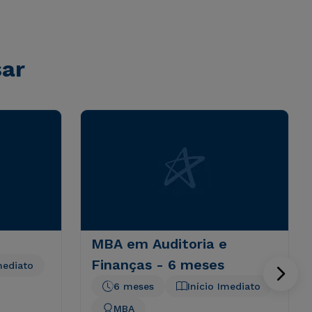
sar
MBA em Auditoria e
Finanças - 6 meses
mediato
6 meses
Início Imediato
MBA