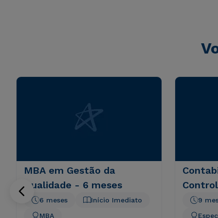
consequuntur magni dolores eos qui ratione voluptatem 
Vo
MBA em Gestão da
Contabi
Qualidade - 6 meses
Control
6 meses
Início Imediato
9 me
MBA
Espec