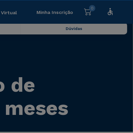
0
Minha Inscrição
 Virtual
Dúvidas
o de
6 meses