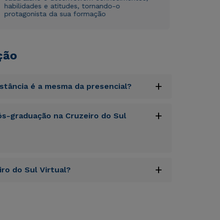
habilidades e atitudes, tornando-o
protagonista da sua formação
ção
+
istância é a mesma da presencial?
uptatem accusantium doloremque laudantium,
+
s-graduação na Cruzeiro do Sul
tatis et quasi architecto beatae vitae dicta
s sit aspernatur aut odit aut fugit, sed quia
sequi nesciunt.
uptatem accusantium doloremque laudantium,
+
ro do Sul Virtual?
tatis et quasi architecto beatae vitae dicta
s sit aspernatur aut odit aut fugit, sed quia
sequi nesciunt.
uptatem accusantium doloremque laudantium,
tatis et quasi architecto beatae vitae dicta
s sit aspernatur aut odit aut fugit, sed quia