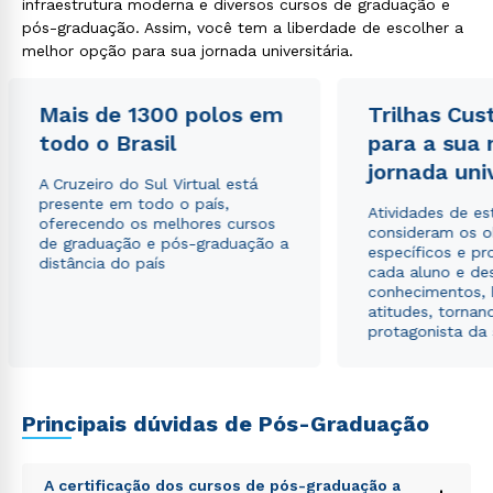
infraestrutura moderna e diversos cursos de graduação e
pós-graduação. Assim, você tem a liberdade de escolher a
melhor opção para sua jornada universitária.
Estou de acordo com a
Política de Privacidade.
e
Mais de 1300 polos em
Trilhas Cus
autorizo que meus dados sejam utilizados para o
envio de conteúdos da Cruzeiro do Sul.
todo o Brasil
para a sua
jornada uni
A Cruzeiro do Sul Virtual está
presente em todo o país,
Atividades de e
oferecendo os melhores cursos
consideram os o
de graduação e pós-graduação a
específicos e pro
distância do país
cada aluno e de
conhecimentos, 
atitudes, tornan
protagonista da
Principais dúvidas de Pós-Graduação
A certificação dos cursos de pós-graduação a