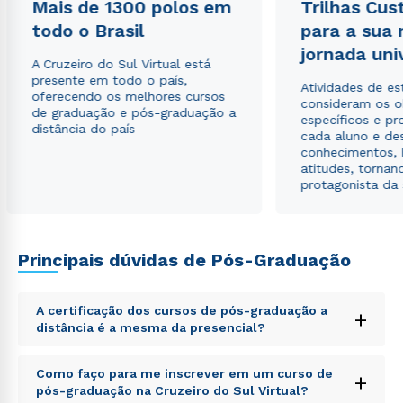
Mais de 1300 polos em
Trilhas Cus
todo o Brasil
para a sua
jornada uni
A Cruzeiro do Sul Virtual está
Estou de acordo com a
Política de Privacidade.
e
presente em todo o país,
Atividades de e
autorizo que meus dados sejam utilizados para o
oferecendo os melhores cursos
consideram os o
envio de conteúdos da Cruzeiro do Sul.
de graduação e pós-graduação a
específicos e pro
distância do país
cada aluno e de
conhecimentos, 
atitudes, tornan
protagonista da
Principais dúvidas de Pós-Graduação
A certificação dos cursos de pós-graduação a
+
distância é a mesma da presencial?
Sed ut perspiciatis unde omnis iste natus error sit
Como faço para me inscrever em um curso de
+
voluptatem accusantium doloremque laudantium,
pós-graduação na Cruzeiro do Sul Virtual?
totam rem aperiam, eaque ipsa quae ab illo inventore