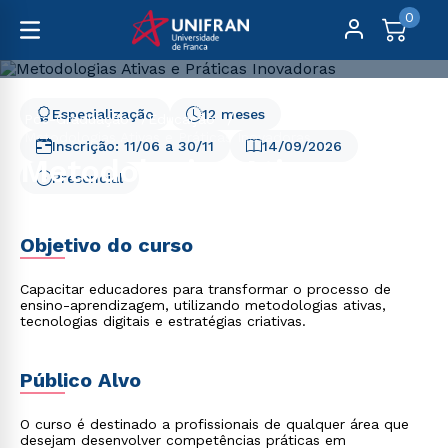
0
Especialização
12 meses
Pós-Graduação
Educação
Metodologias Ativas e Práticas Inovadoras
Inscrição:
11/06
a
30/11
14/09/2026
Metodologias Ativas e
Presencial
Práticas Inovadoras
Objetivo do curso
Capacitar educadores para transformar o processo de
ensino-aprendizagem, utilizando metodologias ativas,
tecnologias digitais e estratégias criativas.
Público Alvo
O curso é destinado a profissionais de qualquer área que
desejam desenvolver competências práticas em