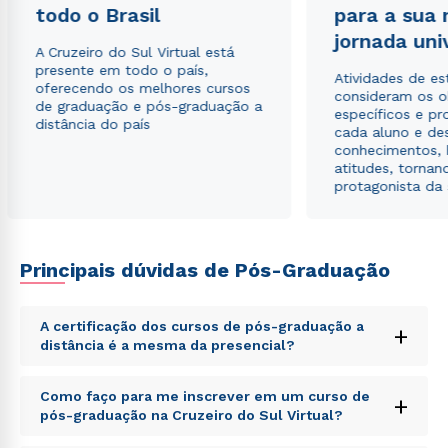
todo o Brasil
para a sua
jornada uni
A Cruzeiro do Sul Virtual está
presente em todo o país,
Atividades de e
oferecendo os melhores cursos
consideram os o
de graduação e pós-graduação a
específicos e pro
distância do país
cada aluno e de
conhecimentos, 
atitudes, tornan
protagonista da
Principais dúvidas de Pós-Graduação
A certificação dos cursos de pós-graduação a
+
distância é a mesma da presencial?
Rápido e fácil
WhatsApp
Sed ut perspiciatis unde omnis iste natus error sit
Como faço para me inscrever em um curso de
+
ou
voluptatem accusantium doloremque laudantium,
pós-graduação na Cruzeiro do Sul Virtual?
totam rem aperiam, eaque ipsa quae ab illo inventore
veritatis et quasi architecto beatae vitae dicta sunt