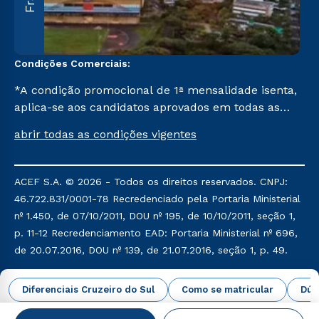
Condições Comerciais:
*A condição promocional de 1ª mensalidade isenta,
aplica-se aos candidatos aprovados em todas as
formas de ingresso, exceto na prova on-line ou
abrir todas as condições vigentes
agendada, que ofertam bolsas de até 50% de
desconto, ambos ingressantes no semestre vigente,
que ainda não tenham efetivado e/ou não tenham
ACEF S.A. © 2026 - Todos os direitos reservados. CNPJ:
cancelado ou trancado sua matrícula em uma das
46.722.831/0001-78 Recredenciado pela Portaria Ministerial
Instituições da Cruzeiro do Sul Educacional, no
nº 1.450, de 07/10/2011, DOU nº 195, de 10/10/2011, seção 1,
período de um ano. Tais condições não se aplicam
p. 11-12 Recredenciamento EAD: Portaria Ministerial nº 696,
aos cursos de Medicina, e também para
de 20.07.2016, DOU nº 139, de 21.07.2016, seção 1, p. 49.
matriculados via FIES, Prouni e outros programas
governamentais, e não se acumula com nenhuma
Política de Privacidade
Política de Cookies
Diferenciais Cruzeiro do Sul
Como se matricular
Dúv
outra campanha ofertada pela Instituição.