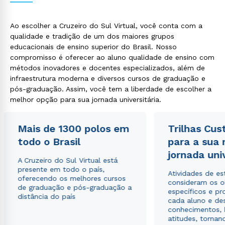
Ao escolher a Cruzeiro do Sul Virtual, você conta com a
qualidade e tradição de um dos maiores grupos
educacionais de ensino superior do Brasil. Nosso
compromisso é oferecer ao aluno qualidade de ensino com
métodos inovadores e docentes especializados, além de
infraestrutura moderna e diversos cursos de graduação e
pós-graduação. Assim, você tem a liberdade de escolher a
Rápido e fácil
melhor opção para sua jornada universitária.
WhatsApp
ou
Mais de 1300 polos em
Trilhas Cus
todo o Brasil
para a sua
jornada uni
A Cruzeiro do Sul Virtual está
presente em todo o país,
Atividades de e
oferecendo os melhores cursos
consideram os o
de graduação e pós-graduação a
específicos e pro
Estou de acordo com a
Política de Privacidade.
e
distância do país
cada aluno e de
autorizo que meus dados sejam utilizados para o
conhecimentos, 
envio de conteúdos da Cruzeiro do Sul.
atitudes, tornan