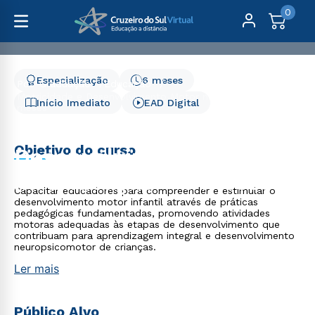
0
Especialização
6 meses
Pós-Graduação
Educação
Motricidade e Desenvolvimento Motor na Educação - 6
Início Imediato
EAD Digital
meses
Motricidade e
Objetivo do curso
Desenvolvimento Motor
na Educação - 6 meses
Capacitar educadores para compreender e estimular o
desenvolvimento motor infantil através de práticas
pedagógicas fundamentadas, promovendo atividades
motoras adequadas às etapas de desenvolvimento que
contribuam para aprendizagem integral e desenvolvimento
neuropsicomotor de crianças.
Ler mais
Público Alvo