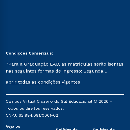
Condições Comerciais:
*Para a Graduação EAD, as matrículas serão isentas
nas seguintes formas de ingresso: Segunda
Graduação, Segunda Graduação 2.0 e Transferência.
abrir todas as condições vigentes
Já para as demais, a taxa de matrícula será de R$
49. *Para a Pós-graduação EAD, as ofertas
mencionadas são referentes aos cursos: Ensino
Campus Virtual Cruzeiro do Sul Educacional © 2026 -
Religioso, Geografia para a Docência e Metodologia
Todos os direitos reservados.
do Ensino de História: Questões Atuais.
CNPJ: 62.984.091/0001-02
Veja os
Política de
Política de