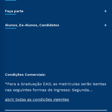
+
Faça parte
+
Alunos, Ex-Alunos, Candidatos
Condições Comerciais:
*Para a Graduação EAD, as matrículas serão isentas
nas seguintes formas de ingresso: Segunda
Graduação, Segunda Graduação 2.0 e Transferência.
abrir todas as condições vigentes
Já para as demais, a taxa de matrícula será de R$
49. *Para a Pós-graduação EAD, as ofertas