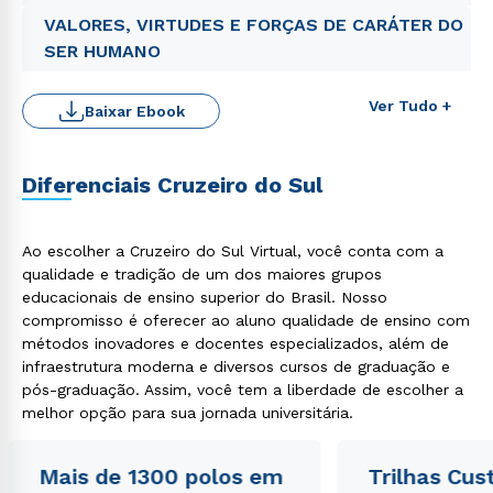
VALORES, VIRTUDES E FORÇAS DE CARÁTER DO
SER HUMANO
Ver Tudo +
Baixar Ebook
Diferenciais Cruzeiro do Sul
Ao escolher a Cruzeiro do Sul Virtual, você conta com a
Rápido e fácil
qualidade e tradição de um dos maiores grupos
WhatsApp
educacionais de ensino superior do Brasil. Nosso
ou
compromisso é oferecer ao aluno qualidade de ensino com
métodos inovadores e docentes especializados, além de
infraestrutura moderna e diversos cursos de graduação e
pós-graduação. Assim, você tem a liberdade de escolher a
melhor opção para sua jornada universitária.
Mais de 1300 polos em
Trilhas Cus
Estou de acordo com a
Política de Privacidade.
e