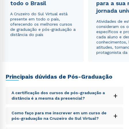
todo o Brasil
para a sua
autorizo que meus dados sejam utilizados para o
envio de conteúdos da Cruzeiro do Sul.
jornada uni
A Cruzeiro do Sul Virtual está
presente em todo o país,
Atividades de e
oferecendo os melhores cursos
consideram os o
de graduação e pós-graduação a
específicos e pro
distância do país
cada aluno e de
conhecimentos, 
atitudes, tornan
protagonista da
Principais dúvidas de Pós-Graduação
A certificação dos cursos de pós-graduação a
+
distância é a mesma da presencial?
Sed ut perspiciatis unde omnis iste natus error sit
Como faço para me inscrever em um curso de
+
voluptatem accusantium doloremque laudantium,
pós-graduação na Cruzeiro do Sul Virtual?
totam rem aperiam, eaque ipsa quae ab illo inventore
veritatis et quasi architecto beatae vitae dicta sunt