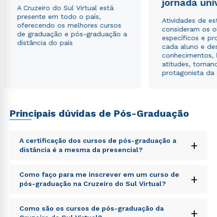
jornada uni
A Cruzeiro do Sul Virtual está
Estou de acordo com a
Política de Privacidade.
e
presente em todo o país,
Atividades de e
autorizo que meus dados sejam utilizados para o
oferecendo os melhores cursos
consideram os o
envio de conteúdos da Cruzeiro do Sul.
de graduação e pós-graduação a
específicos e pro
distância do país
cada aluno e de
conhecimentos, 
atitudes, tornan
protagonista da
Principais dúvidas de Pós-Graduação
A certificação dos cursos de pós-graduação a
+
distância é a mesma da presencial?
Sed ut perspiciatis unde omnis iste natus error sit
Como faço para me inscrever em um curso de
+
voluptatem accusantium doloremque laudantium,
pós-graduação na Cruzeiro do Sul Virtual?
totam rem aperiam, eaque ipsa quae ab illo inventore
veritatis et quasi architecto beatae vitae dicta sunt
Sed ut perspiciatis unde omnis iste natus error sit
explicabo. Nemo enim ipsam voluptatem quia
Como são os cursos de pós-graduação da
+
voluptatem accusantium doloremque laudantium,