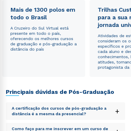
autorizo que meus dados sejam utilizados para o
envio de conteúdos da Cruzeiro do Sul.
Mais de 1300 polos em
Trilhas Cus
todo o Brasil
para a sua
jornada uni
A Cruzeiro do Sul Virtual está
presente em todo o país,
Atividades de e
oferecendo os melhores cursos
consideram os o
de graduação e pós-graduação a
específicos e pro
distância do país
cada aluno e de
conhecimentos, 
atitudes, tornan
protagonista da
Principais dúvidas de Pós-Graduação
A certificação dos cursos de pós-graduação a
+
distância é a mesma da presencial?
Sed ut perspiciatis unde omnis iste natus error sit
Como faço para me inscrever em um curso de