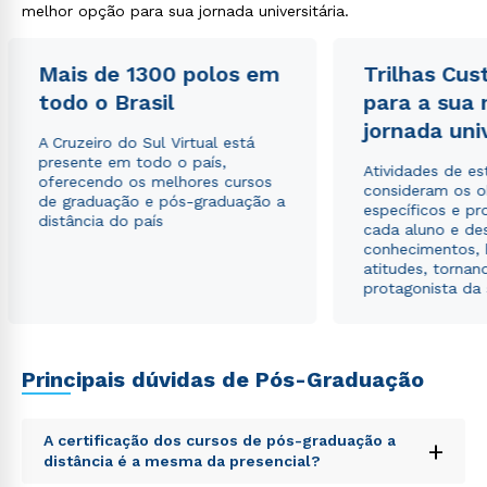
melhor opção para sua jornada universitária.
Mais de 1300 polos em
Trilhas Cus
Estou de acordo com a
Política de Privacidade.
e
autorizo que meus dados sejam utilizados para o
todo o Brasil
para a sua
envio de conteúdos da Cruzeiro do Sul.
jornada uni
A Cruzeiro do Sul Virtual está
presente em todo o país,
Atividades de e
oferecendo os melhores cursos
consideram os o
de graduação e pós-graduação a
específicos e pro
distância do país
cada aluno e de
conhecimentos, 
atitudes, tornan
protagonista da
Principais dúvidas de Pós-Graduação
A certificação dos cursos de pós-graduação a
+
distância é a mesma da presencial?