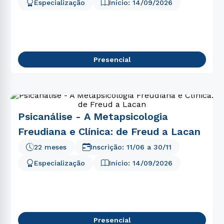
5
º
psicologia
Especialização
Início:
14/09/2026
6
º
biomedicina
7
º
direito
8
º
fisioterapia
Presencial
9
º
pedagogia
10
º
estética
Psicanálise - A Metapsicologia
Freudiana e Clínica: de Freud a Lacan
22 meses
Inscrição:
11/06
a
30/11
Especialização
Início:
14/09/2026
Presencial