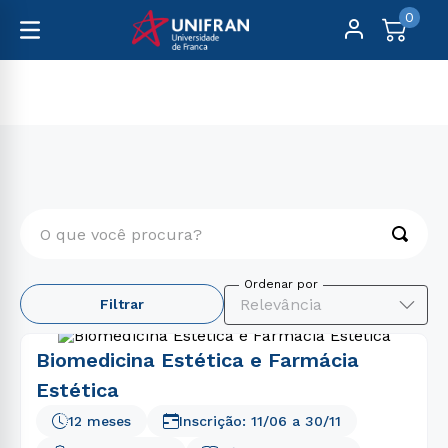
0
Pós-Graduação
Presencial
O que você procura?
TERMOS MAIS BUSCADOS
Relevância
Filtrar
1
º
engenharia
2
º
enfermagem
Biomedicina Estética e Farmácia
3
º
medicina
Estética
4
º
educação física
12 meses
Inscrição:
11/06
a
30/11