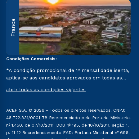
A
Franca
O
U
C
Condições Comerciais:
*A condição promocional de 1ª mensalidade isenta,
aplica-se aos candidatos aprovados em todas as
formas de ingresso, exceto na prova on-line ou
abrir todas as condições vigentes
agendada, que ofertam bolsas de até 50% de
desconto, ambos ingressantes no semestre vigente,
que ainda não tenham efetivado e/ou não tenham
ACEF S.A. © 2026 - Todos os direitos reservados. CNPJ:
cancelado ou trancado sua matrícula em uma das
46.722.831/0001-78 Recredenciado pela Portaria Ministerial
Instituições da Cruzeiro do Sul Educacional, no
nº 1.450, de 07/10/2011, DOU nº 195, de 10/10/2011, seção 1,
período de um ano. Tais condições não se aplicam
p. 11-12 Recredenciamento EAD: Portaria Ministerial nº 696,
aos cursos de Medicina, e também para